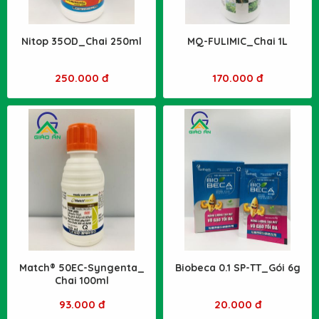
Nitop 35OD_Chai 250ml
MQ-FULIMIC_Chai 1L
250.000 đ
170.000 đ
Match® 50EC-Syngenta_
Biobeca 0.1 SP-TT_Gói 6g
Chai 100ml
93.000 đ
20.000 đ