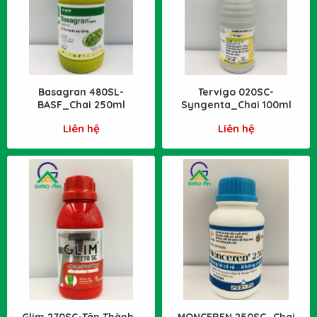
Basagran 480SL-
Tervigo 020SC-
BASF_Chai 250ml
Syngenta_Chai 100ml
Liên hệ
Liên hệ
Glim 270SC-Tân Thành_
MONCEREN 250SC_Chai