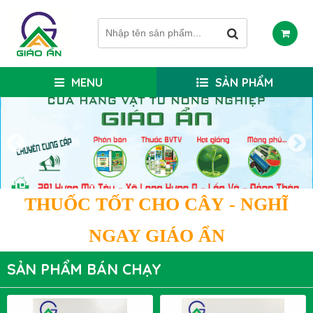
MENU
SẢN PHẨM
THUỐC TỐT CHO CÂY
- NGHĨ
NGAY GIÁO ẨN
SẢN PHẨM BÁN CHẠY