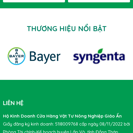
THƯƠNG HIỆU NỔI BẬT
LIÊN HỆ
Hộ Kinh Doanh Cửa Hàng Vật Tư Nông Nghiệp Giáo Ẩn
Giấy đăng ký kinh doanh: 51I8009768 cấp ngày 08/11/2022 bởi
Phòng Tài chính-Kế hoạch huyện Lấp Vò, tỉnh Đồng Tháp