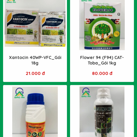
Xantocin 40WP-VFC_Gói
Flower 94 (F94) CAT-
18g
Toba_Gói 1kg
21.000 đ
80.000 đ