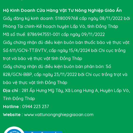
Hộ Kinh Doanh Cửa Hàng Vật Tư Nông Nghiệp Giáo Ẩn
Giấy đăng ký kinh doanh: 51I8009768 cấp ngày 08/11/2022 bởi
Phòng Tài chính-Kế hoạch huyện Lấp Vò, tỉnh Đồng Tháp
Mã số thuế: 8786947551-001 cấp ngày 09/11/2022
Giấy chứng nhận đủ điều kiện buôn bán thuốc bảo vệ thực vật:
Số 611/GCN-TT.BVTV, cấp ngày 15/4/2024 bởi Chi cục trồng
trọt và bảo vệ thực vật tỉnh Đồng Tháp
Giấy chứng nhận đủ điều kiện buôn bán phân bón: Số
828/GCN-BBP, cấp ngày 23/11/2022 bởi Chi cục trồng trọt và
bảo vệ thực vật tỉnh Đồng Tháp
Địa chỉ :
281 Ấp Hưng Mỹ Tây, Xã Long Hưng A, Huyện Lấp Vò,
Tỉnh Đồng Tháp
Hotline :
0944 223 237
Website :
www.vattunongnghiepgiaoan.com