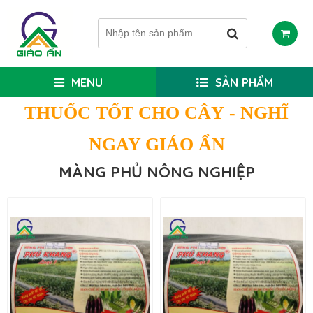
MENU
SẢN PHẨM
THUỐC TỐT CHO CÂY
- NGHĨ
NGAY GIÁO ẨN
MÀNG PHỦ NÔNG NGHIỆP