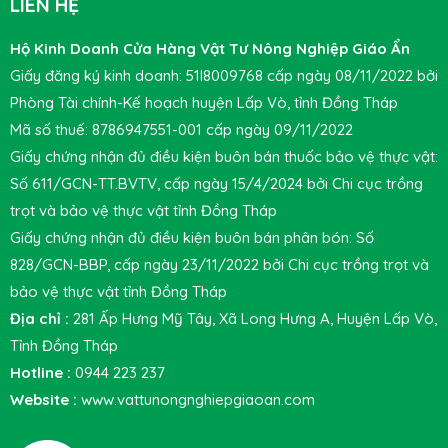
LIÊN HỆ
Hộ Kinh Doanh Cửa Hàng Vật Tư Nông Nghiệp Giáo Ẩn
Giấy đăng ký kinh doanh: 51I8009768 cấp ngày 08/11/2022 bởi
Phòng Tài chính-Kế hoạch huyện Lấp Vò, tỉnh Đồng Tháp
Mã số thuế: 8786947551-001 cấp ngày 09/11/2022
Giấy chứng nhận đủ điều kiện buôn bán thuốc bảo vệ thực vật:
Số 611/GCN-TT.BVTV, cấp ngày 15/4/2024 bởi Chi cục trồng
trọt và bảo vệ thực vật tỉnh Đồng Tháp
Giấy chứng nhận đủ điều kiện buôn bán phân bón: Số
828/GCN-BBP, cấp ngày 23/11/2022 bởi Chi cục trồng trọt và
bảo vệ thực vật tỉnh Đồng Tháp
Địa chỉ :
281 Ấp Hưng Mỹ Tây, Xã Long Hưng A, Huyện Lấp Vò,
Tỉnh Đồng Tháp
Hotline :
0944 223 237
Website :
www.vattunongnghiepgiaoan.com