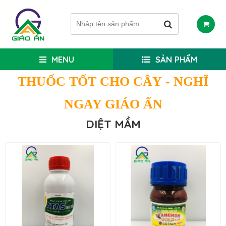
MENU
SẢN PHẨM
THUỐC TỐT CHO CÂY
- NGHĨ
NGAY GIÁO ẨN
DIỆT MẦM