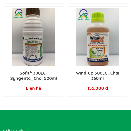
Sofit® 300EC-
Wind-up 500EC_Chai
Syngenta_Chai 500ml
360ml
Liên hệ
155.000 đ