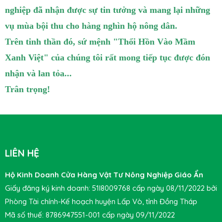
nghiệp đã nhận được sự tin tưởng và mang lại những
vụ mùa bội thu cho hàng nghìn hộ nông dân.
Trên tinh thần đó, sứ mệnh "Thổi Hồn Vào Mầm
Xanh Việt" của chúng tôi rất mong
tiếp tục
được đón
nhận và lan tỏa...
Trân trọng!
LIÊN HỆ
Hộ Kinh Doanh Cửa Hàng Vật Tư Nông Nghiệp Giáo Ẩn
Giấy đăng ký kinh doanh: 51I8009768 cấp ngày 08/11/2022 bởi
Phòng Tài chính-Kế hoạch huyện Lấp Vò, tỉnh Đồng Tháp
Mã số thuế: 8786947551-001 cấp ngày 09/11/2022