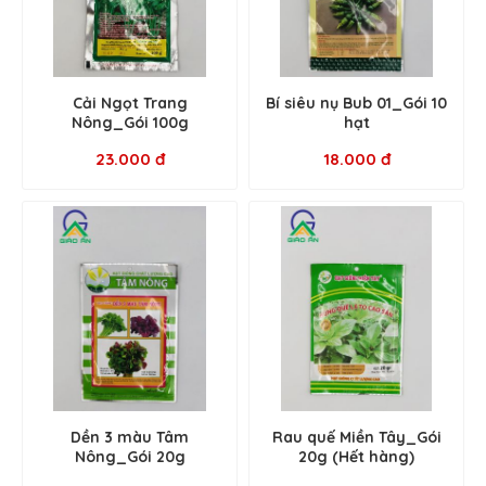
Cải Ngọt Trang
Bí siêu nụ Bub 01_Gói 10
Nông_Gói 100g
hạt
23.000 đ
18.000 đ
Dền 3 màu Tâm
Rau quế Miền Tây_Gói
Nông_Gói 20g
20g (Hết hàng)