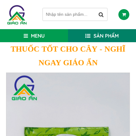
MENU
SẢN PHẨM
THUỐC TỐT CHO CÂY
- NGHĨ
NGAY GIÁO ẨN