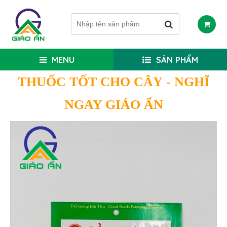
MENU
SẢN PHẨM
THUỐC TỐT CHO CÂY
- NGHĨ
NGAY GIÁO ẨN