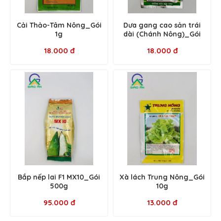
Cải Thảo-Tâm Nông_Gói
Dưa gang cao sản trái
1g
dài (Chánh Nông)_Gói
5g
18.000 đ
18.000 đ
Bắp nếp lai F1 MX10_Gói
Xà lách Trung Nông_Gói
500g
10g
95.000 đ
13.000 đ