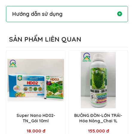
P
O
: 30%
2
5hh
K
O
: 20
%
2
hh
Hướng dẫn sử dụng
T
ỷ
trọng (dạng lỏng): 1,45
Pha 60-80ml/ bình 25L
pH
(dạng lỏng): 4,0
H2O
SẢN PHẨM LIÊN QUAN
Super Nano HD02-
BUÔNG ĐÒN-LỚN TRÁI-
TN_Gói 10ml
Hóa Nông_Chai 1L
18.000 đ
155.000 đ