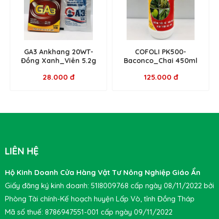
GA3 Ankhang 20WT-
COFOLI PK500-
Đồng Xanh_Viên 5.2g
Baconco_Chai 450ml
28.000 đ
125.000 đ
LIÊN HỆ
Hộ Kinh Doanh Cửa Hàng Vật Tư Nông Nghiệp Giáo Ẩn
Giấy đăng ký kinh doanh: 51I8009768 cấp ngày 08/11/2022 bởi
Phòng Tài chính-Kế hoạch huyện Lấp Vò, tỉnh Đồng Tháp
Mã số thuế: 8786947551-001 cấp ngày 09/11/2022