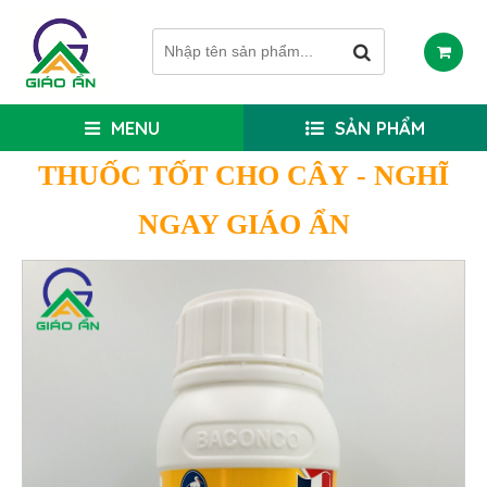
MENU
SẢN PHẨM
THUỐC TỐT CHO CÂY
- NGHĨ
NGAY GIÁO ẨN