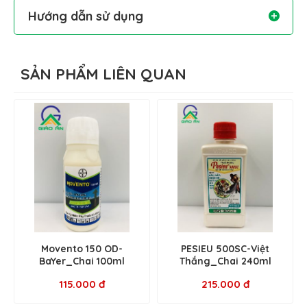
Hướng dẫn sử dụng
Pha 50-125ml/ bình 25L nước.
SẢN PHẨM LIÊN QUAN
Movento 150 OD-
PESIEU 500SC-Việt
BaYer_Chai 100ml
Thắng_Chai 240ml
115.000 đ
215.000 đ