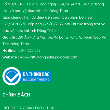
Số 611/GCN-TT.BVTV, cấp ngày 15/4/2024 bởi Chi cục trồng
trọt và bảo vệ thực vật tỉnh Đồng Tháp
Giấy chứng nhận đủ điều kiện buôn bán phân bón: Số
828/GCN-BBP, cấp ngày 23/11/2022 bởi Chi cục trồng trọt và
bảo vệ thực vật tỉnh Đồng Tháp
Địa chỉ :
281 Ấp Hưng Mỹ Tây, Xã Long Hưng A, Huyện Lấp Vò,
Tỉnh Đồng Tháp
Hotline :
0944 223 237
Website :
www.vattunongnghiepgiaoan.com
CHÍNH SÁCH
ĐIỀU KHOẢN GIAO DỊCH CHUNG