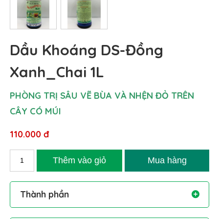
Dầu Khoáng DS-Đồng
Xanh_Chai 1L
PHÒNG TRỊ SÂU VẼ BÙA VÀ NHỆN ĐỎ TRÊN
CÂY CÓ MÚI
110.000 đ
Thành phần
Petroleum Spray Oil: 98,8%