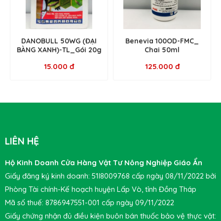
DANOBULL 50WG (ĐẠI
Benevia 100OD-FMC_
BÀNG XANH)-TL_Gói 20g
Chai 50ml
15.000 đ
125.000 đ
LIÊN HỆ
Hộ Kinh Doanh Cửa Hàng Vật Tư Nông Nghiệp Giáo Ẩn
Giấy đăng ký kinh doanh: 51I8009768 cấp ngày 08/11/2022 bởi
Phòng Tài chính-Kế hoạch huyện Lấp Vò, tỉnh Đồng Tháp
Mã số thuế: 8786947551-001 cấp ngày 09/11/2022
Giấy chứng nhận đủ điều kiện buôn bán thuốc bảo vệ thực vật: