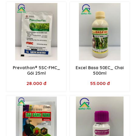
Prevathon® 5SC-FMC_
Excel Basa 50EC_ Chai
Gói 25ml
500ml
28.000 đ
55.000 đ