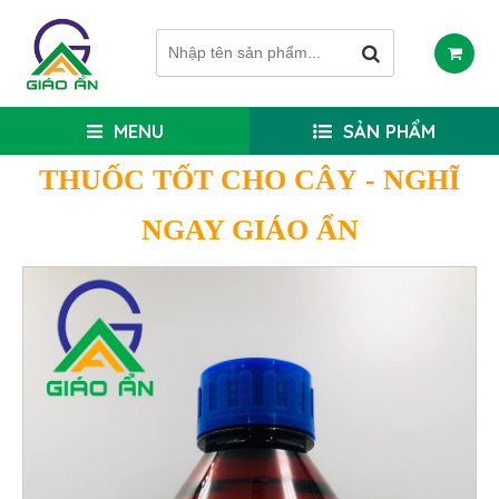
MENU
SẢN PHẨM
THUỐC TỐT CHO CÂY
- NGHĨ
NGAY GIÁO ẨN