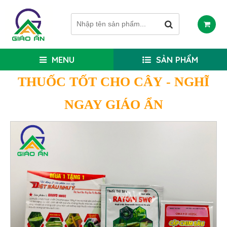
MENU
SẢN PHẨM
THUỐC TỐT CHO CÂY
- NGHĨ
NGAY GIÁO ẨN