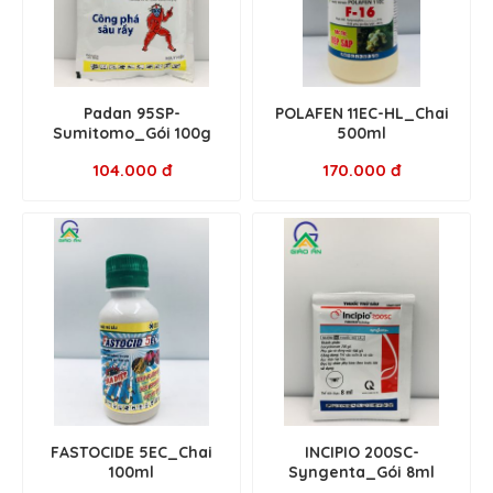
Padan 95SP-
POLAFEN 11EC-HL_Chai
Sumitomo_Gói 100g
500ml
104.000 đ
170.000 đ
FASTOCIDE 5EC_Chai
INCIPIO 200SC-
100ml
Syngenta_Gói 8ml