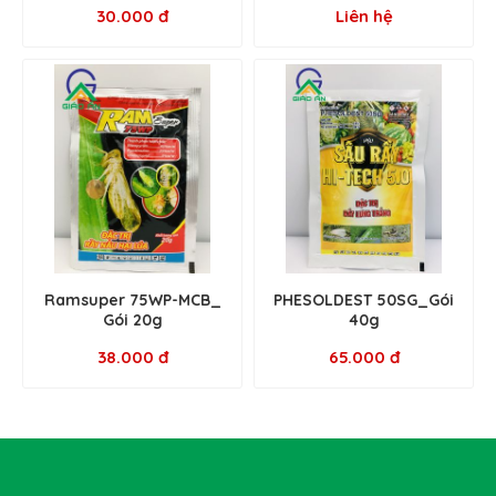
30.000 đ
Liên hệ
Ramsuper 75WP-MCB_
PHESOLDEST 50SG_Gói
Gói 20g
40g
38.000 đ
65.000 đ