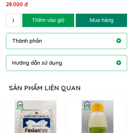
28.000 đ
Thành phần
Emamectin: 5% w/w
Chlofenapyr: 100g/L
Hướng dẫn sử dụng
Pha 1 bộ/ bình 20-25L nước
SẢN PHẨM LIÊN QUAN