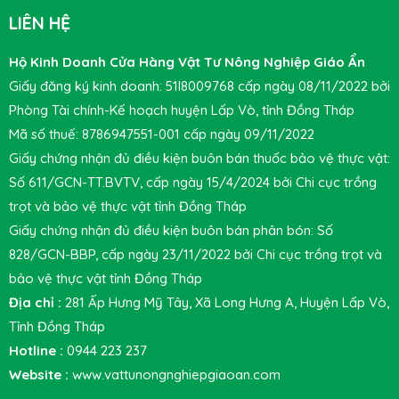
LIÊN HỆ
Hộ Kinh Doanh Cửa Hàng Vật Tư Nông Nghiệp Giáo Ẩn
Giấy đăng ký kinh doanh: 51I8009768 cấp ngày 08/11/2022 bởi
Phòng Tài chính-Kế hoạch huyện Lấp Vò, tỉnh Đồng Tháp
Mã số thuế: 8786947551-001 cấp ngày 09/11/2022
Giấy chứng nhận đủ điều kiện buôn bán thuốc bảo vệ thực vật:
Số 611/GCN-TT.BVTV, cấp ngày 15/4/2024 bởi Chi cục trồng
trọt và bảo vệ thực vật tỉnh Đồng Tháp
Giấy chứng nhận đủ điều kiện buôn bán phân bón: Số
828/GCN-BBP, cấp ngày 23/11/2022 bởi Chi cục trồng trọt và
bảo vệ thực vật tỉnh Đồng Tháp
Địa chỉ :
281 Ấp Hưng Mỹ Tây, Xã Long Hưng A, Huyện Lấp Vò,
Tỉnh Đồng Tháp
Hotline :
0944 223 237
Website :
www.vattunongnghiepgiaoan.com