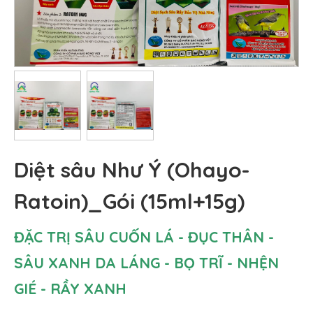
Diệt sâu Như Ý (Ohayo-
Ratoin)_Gói (15ml+15g)
ĐẶC TRỊ SÂU CUỐN LÁ - ĐỤC THÂN -
SÂU XANH DA LÁNG - BỌ TRĨ - NHỆN
GIÉ - RẦY XANH