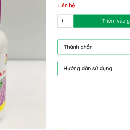
Liên hệ
Thành phần
Flometoquin: 10% w/w
Hướng dẫn sử dụng
Pha 25ml/ bình 16L
Phun 2 lần cách nhau 5-7 ngày khi 