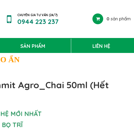
CHUYÊN GIA TƯ VẤN (24/7)
0
sản phẩm
0944 223 237
SẢN PHẨM
LIÊN HỆ
ÁO ẨN
mmit Agro_Chai 50ml (Hết
 HỆ MỚI NHẤT
 BỌ TRĨ