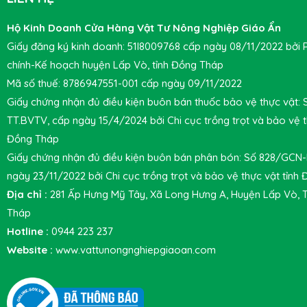
Hộ Kinh Doanh Cửa Hàng Vật Tư Nông Nghiệp Giáo Ẩn
Giấy đăng ký kinh doanh: 51I8009768 cấp ngày 08/11/2022 bởi 
chính-Kế hoạch huyện Lấp Vò, tỉnh Đồng Tháp
Mã số thuế: 8786947551-001 cấp ngày 09/11/2022
Giấy chứng nhận đủ điều kiện buôn bán thuốc bảo vệ thực vật:
TT.BVTV, cấp ngày 15/4/2024 bởi Chi cục trồng trọt và bảo vệ t
Đồng Tháp
Giấy chứng nhận đủ điều kiện buôn bán phân bón: Số 828/GCN
ngày 23/11/2022 bởi Chi cục trồng trọt và bảo vệ thực vật tỉnh
Địa chỉ :
281 Ấp Hưng Mỹ Tây, Xã Long Hưng A, Huyện Lấp Vò, 
Tháp
Hotline :
0944 223 237
Website :
www.vattunongnghiepgiaoan.com