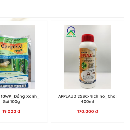
i 10WP_Đồng Xanh_
APPLAUD 25SC-Nichino_Chai
Gói 100g
400ml
19.000 đ
170.000 đ