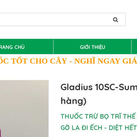
RANG CHỦ
GIỚI THIỆU
ỐC TỐT CHO CÂY
- NGHĨ NGAY GI
Gladius 10SC-Su
hàng)
THUỐC TRỪ BỌ TRĨ THẾ
GỜ LA ĐI ẾCH - DIỆT HẾT