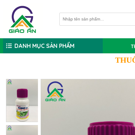
DANH MỤC SẢN PHẨM
T
THU