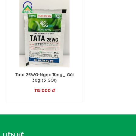
Tata 25WG-Ngọc Tùng_ Gói
30g (5 GÓI)
115.000 đ
LIÊN HỆ