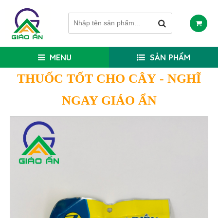
MENU
SẢN PHẨM
THUỐC TỐT CHO CÂY
- NGHĨ
NGAY GIÁO ẨN