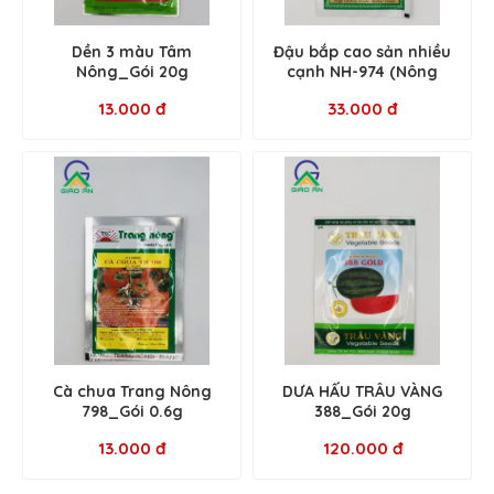
Dền 3 màu Tâm
Đậu bắp cao sản nhiều
Nông_Gói 20g
cạnh NH-974 (Nông
Hội)_Gói 50g
13.000 đ
33.000 đ
Cà chua Trang Nông
DƯA HẤU TRÂU VÀNG
798_Gói 0.6g
388_Gói 20g
13.000 đ
120.000 đ