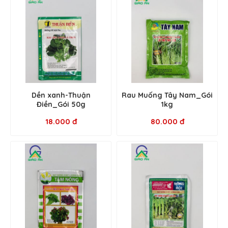
Dền xanh-Thuận
Rau Muống Tây Nam_Gói
Điền_Gói 50g
1kg
18.000 đ
80.000 đ