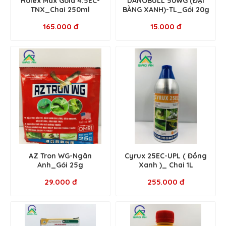
Rolex Max Gold 4.5EC-
DANOBULL 50WG (ĐẠI
TNX_Chai 250ml
BÀNG XANH)-TL_Gói 20g
165.000 đ
15.000 đ
AZ Tron WG-Ngân
Cyrux 25EC-UPL ( Đồng
Anh_Gói 25g
Xanh )_ Chai 1L
29.000 đ
255.000 đ