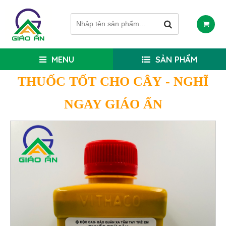
MENU
SẢN PHẨM
THUỐC TỐT CHO CÂY
- NGHĨ
NGAY GIÁO ẨN