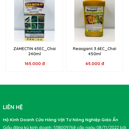
ZAMECTIN 65EC_Chai
Reasgant 3.6EC_Chai
240ml
450ml
165.000 đ
65.000 đ
LIÊN HỆ
Hộ Kinh Doanh Cửa Hàng Vật Tư Nông Nghiệp Giáo Ẩn
Giấy đăng ký kinh doanh: 51I8009768 cấp ngày 08/11/2022 bởi