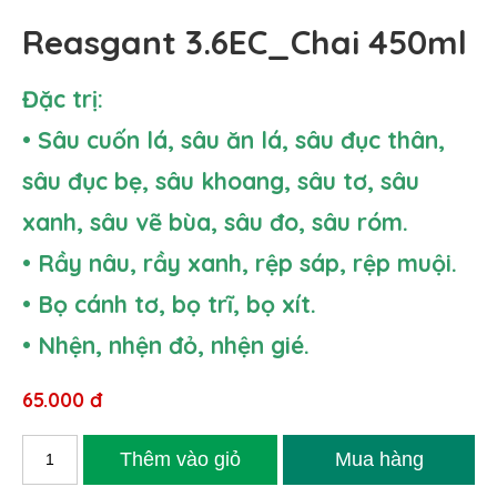
Reasgant 3.6EC_Chai 450ml
Đặc trị:
• Sâu cuốn lá, sâu ăn lá, sâu đục thân,
sâu đục bẹ, sâu khoang, sâu tơ, sâu
xanh, sâu vẽ bùa, sâu đo, sâu róm.
• Rầy nâu, rầy xanh, rệp sáp, rệp muội.
• Bọ cánh tơ, bọ trĩ, bọ xít.
• Nhện, nhện đỏ, nhện gié.
65.000 đ