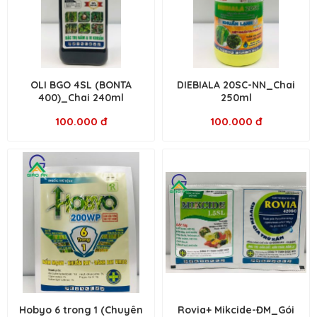
OLI BGO 4SL (BONTA
DIEBIALA 20SC-NN_Chai
400)_Chai 240ml
250ml
100.000 đ
100.000 đ
Hobyo 6 trong 1 (Chuyên
Rovia+ Mikcide-ĐM_Gói