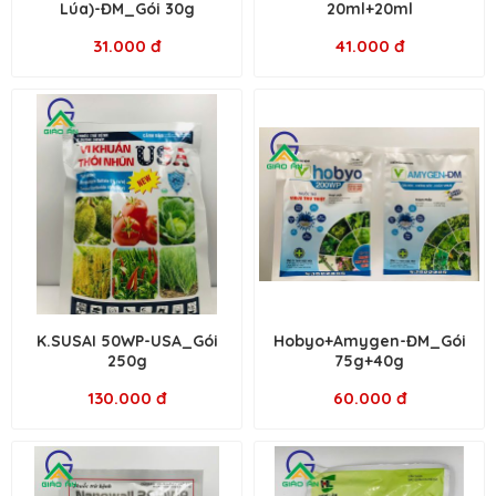
Lúa)-ĐM_Gói 30g
20ml+20ml
31.000 đ
41.000 đ
K.SUSAI 50WP-USA_Gói
Hobyo+Amygen-ĐM_Gói
250g
75g+40g
130.000 đ
60.000 đ