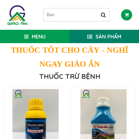
MENU
SẢN PHẨM
THUỐC TỐT CHO CÂY
- NGHĨ
NGAY GIÁO ẨN
THUỐC TRỪ BỆNH