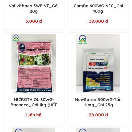
Valivithaco 5WP-VT_Gói
ComBo 600WG-VFC_Gói
20g
100g
5.000 đ
38.000 đ
MICROTHIOL 80WG-
NewSuran 500WG-Tấn
Baconco_Gói 1kg (HẾT
Hưng_Gói 25g
HÀNG)
Liên hệ
28.000 đ