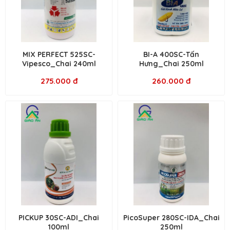
MIX PERFECT 525SC-
BI-A 400SC-Tấn
Vipesco_Chai 240ml
Hưng_Chai 250ml
275.000 đ
260.000 đ
PICKUP 30SC-ADI_Chai
PicoSuper 280SC-IDA_Chai
100ml
250ml