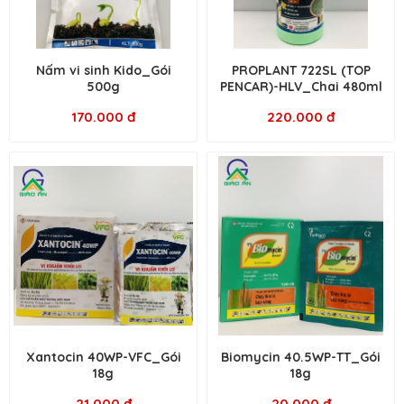
Nấm vi sinh Kido_Gói
PROPLANT 722SL (TOP
500g
PENCAR)-HLV_Chai 480ml
170.000 đ
220.000 đ
Xantocin 40WP-VFC_Gói
Biomycin 40.5WP-TT_Gói
18g
18g
21.000 đ
20.000 đ