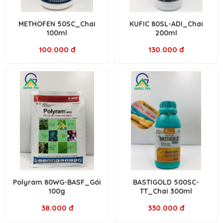
METHOFEN 50SC_Chai
KUFIC 80SL-ADI_Chai
100ml
200ml
100.000 đ
130.000 đ
Polyram 80WG-BASF_Gói
BASTIGOLD 500SC-
100g
TT_Chai 300ml
38.000 đ
330.000 đ