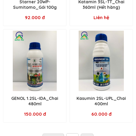
Starner 20WP-
Katamin 3SL-TT_Chai
Sumitomo_Gói 100g
360ml (Hết hàng)
92.000 đ
Liên hệ
GENOL 1.2SL-IDA_Chai
Kasumin 2SL-UPL_Chai
480ml
400ml
150.000 đ
60.000 đ