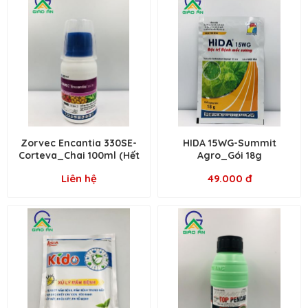
Zorvec Encantia 330SE-
HIDA 15WG-Summit
Corteva_Chai 100ml (Hết
Agro_Gói 18g
hàng)
Liên hệ
49.000 đ