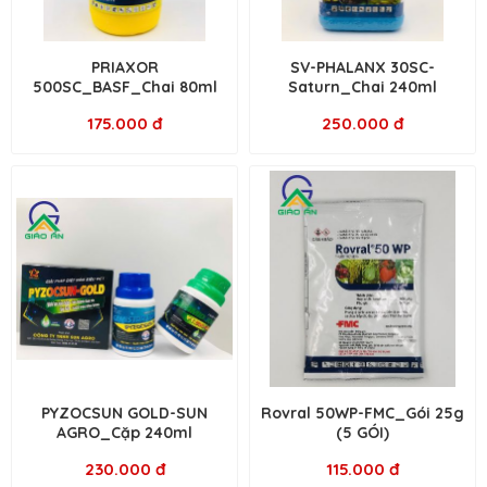
PRIAXOR
SV-PHALANX 30SC-
500SC_BASF_Chai 80ml
Saturn_Chai 240ml
175.000 đ
250.000 đ
PYZOCSUN GOLD-SUN
Rovral 50WP-FMC_Gói 25g
AGRO_Cặp 240ml
(5 GÓI)
230.000 đ
115.000 đ