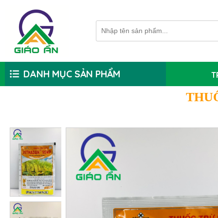
DANH MỤC SẢN PHẨM
T
THU