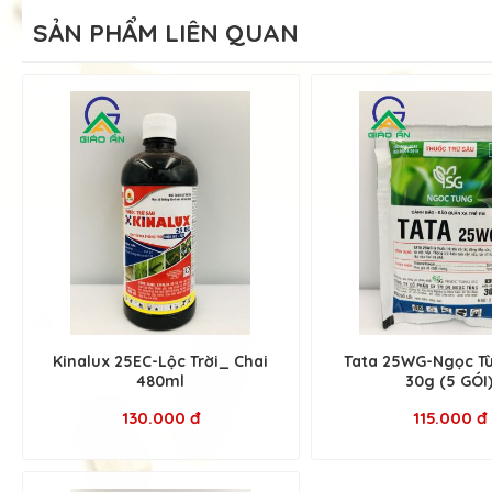
SẢN PHẨM LIÊN QUAN
Kinalux 25EC-Lộc Trời_ Chai
Tata 25WG-Ngọc T
480ml
30g (5 GÓI
130.000 đ
115.000 đ