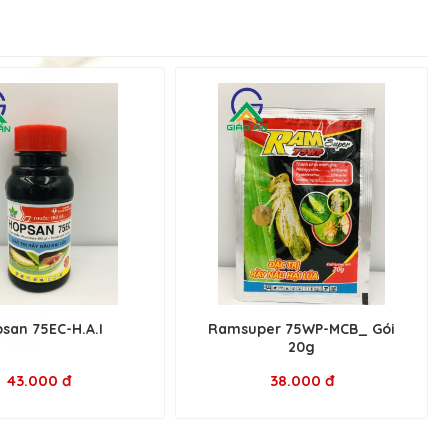
san 75EC-H.A.I
Ramsuper 75WP-MCB_ Gói
20g
43.000 đ
38.000 đ