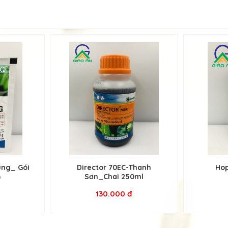
ùng_ Gói
Director 70EC-Thanh
Hop
)
Sơn_Chai 250ml
130.000 đ