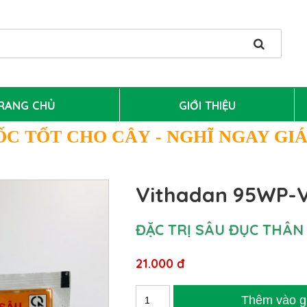
RANG CHỦ
GIỚI THIỆU
ỐC TỐT CHO CÂY
- NGHĨ NGAY GI
Vithadan 95WP-V
ĐẶC TRỊ SÂU ĐỤC THÂN 
21.000 đ