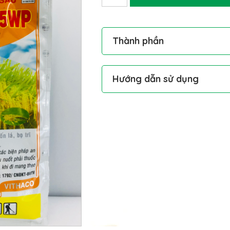
Thành phần
Nereistoxin: 95% w/w
Hướng dẫn sử dụng
Pha 40-50g/ bình 25L nước