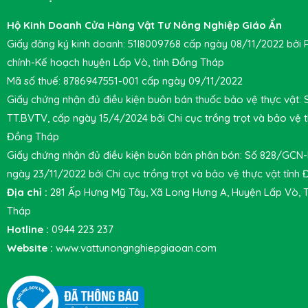
Hộ Kinh Doanh Cửa Hàng Vật Tư Nông Nghiệp Giáo Ẩn
Giấy đăng ký kinh doanh: 51I8009768 cấp ngày 08/11/2022 bởi 
chính-Kế hoạch huyện Lấp Vò, tỉnh Đồng Tháp
Mã số thuế: 8786947551-001 cấp ngày 09/11/2022
Giấy chứng nhận đủ điều kiện buôn bán thuốc bảo vệ thực vật:
TT.BVTV, cấp ngày 15/4/2024 bởi Chi cục trồng trọt và bảo vệ t
Đồng Tháp
Giấy chứng nhận đủ điều kiện buôn bán phân bón: Số 828/GCN
ngày 23/11/2022 bởi Chi cục trồng trọt và bảo vệ thực vật tỉnh
Địa chỉ :
281 Ấp Hưng Mỹ Tây, Xã Long Hưng A, Huyện Lấp Vò, 
Tháp
Hotline :
0944 223 237
Website :
www.vattunongnghiepgiaoan.com