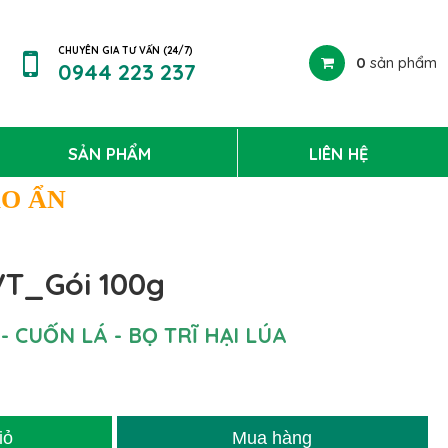
CHUYÊN GIA TƯ VẤN (24/7)
0
sản phẩm
0944 223 237
SẢN PHẨM
LIÊN HỆ
ÁO ẨN
T_Gói 100g
- CUỐN LÁ - BỌ TRĨ HẠI LÚA