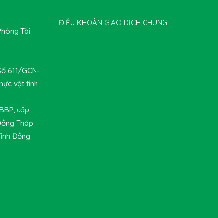
ĐIỀU KHOẢN GIAO DỊCH CHUNG
Phòng Tài
 Số 611/GCN-
hực vật tỉnh
-BBP, cấp
 Đồng Tháp
Tỉnh Đồng