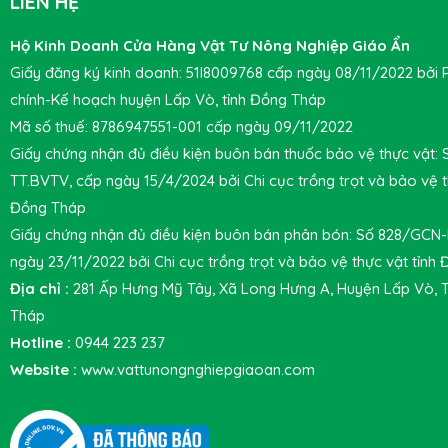
LIÊN HỆ
Hộ Kinh Doanh Cửa Hàng Vật Tư Nông Nghiệp Giáo Ẩn
Giấy đăng ký kinh doanh: 51I8009768 cấp ngày 08/11/2022 bởi 
chính-Kế hoạch huyện Lấp Vò, tỉnh Đồng Tháp
Mã số thuế: 8786947551-001 cấp ngày 09/11/2022
Giấy chứng nhận đủ điều kiện buôn bán thuốc bảo vệ thực vật:
TT.BVTV, cấp ngày 15/4/2024 bởi Chi cục trồng trọt và bảo vệ t
Đồng Tháp
Giấy chứng nhận đủ điều kiện buôn bán phân bón: Số 828/GCN
ngày 23/11/2022 bởi Chi cục trồng trọt và bảo vệ thực vật tỉnh
Địa chỉ :
281 Ấp Hưng Mỹ Tây, Xã Long Hưng A, Huyện Lấp Vò, 
Tháp
Hotline :
0944 223 237
Website :
www.vattunongnghiepgiaoan.com