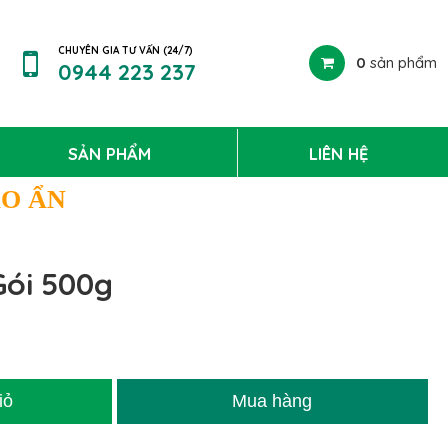
CHUYÊN GIA TƯ VẤN (24/7)
0
sản phẩm
0944 223 237
SẢN PHẨM
LIÊN HỆ
ÁO ẨN
Gói 500g