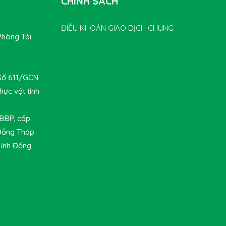
CHÍNH SÁCH
ĐIỀU KHOẢN GIAO DỊCH CHUNG
Phòng Tài
 Số 611/GCN-
hực vật tỉnh
-BBP, cấp
 Đồng Tháp
Tỉnh Đồng