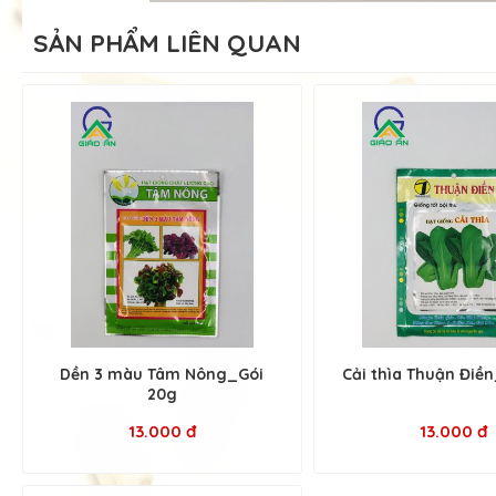
SẢN PHẨM LIÊN QUAN
Dền 3 màu Tâm Nông_Gói
Cải thìa Thuận Điề
20g
13.000 đ
13.000 đ