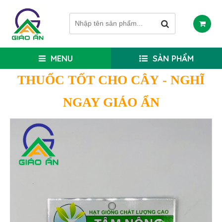
MENU
SẢN PHẨM
THUỐC TỐT CHO CÂY
- NGHĨ
NGAY GIÁO ẨN