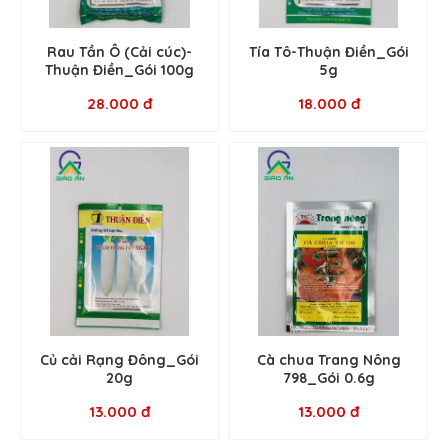
Rau Tần Ô (Cải cúc)-
Tía Tô-Thuận Điền_Gói
Thuận Điền_Gói 100g
5g
28.000 đ
18.000 đ
Củ cải Rạng Đông_Gói
Cà chua Trang Nông
20g
798_Gói 0.6g
13.000 đ
13.000 đ