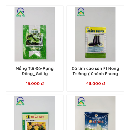
Mồng Tơi Đỏ-Rạng
Cà tím cao sản F1 Nông
Đông_Gói 1g
Trường ( Chánh Phong
)_Gói 5g
13.000 đ
43.000 đ