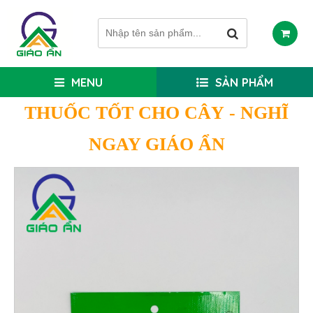
MENU
SẢN PHẨM
THUỐC TỐT CHO CÂY
- NGHĨ
NGAY GIÁO ẨN