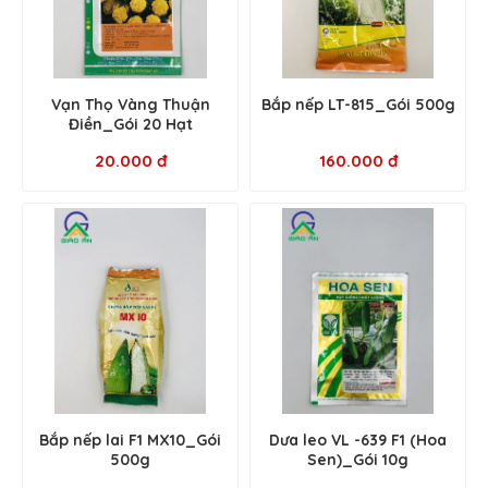
Vạn Thọ Vàng Thuận
Bắp nếp LT-815_Gói 500g
Điền_Gói 20 Hạt
20.000 đ
160.000 đ
Bắp nếp lai F1 MX10_Gói
Dưa leo VL -639 F1 (Hoa
500g
Sen)_Gói 10g