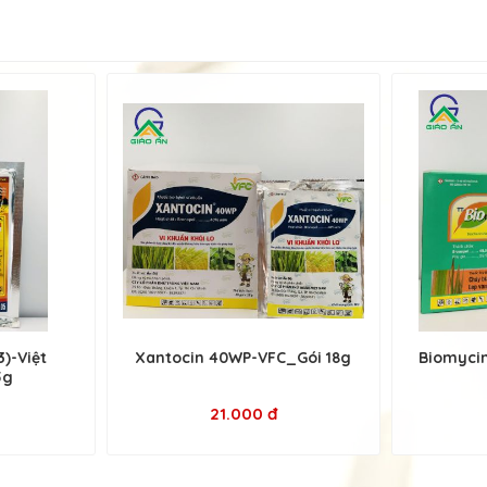
3)-Việt
Xantocin 40WP-VFC_Gói 18g
Biomycin
5g
21.000 đ