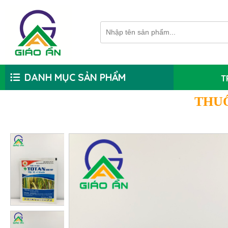
DANH MỤC SẢN PHẨM
T
THU