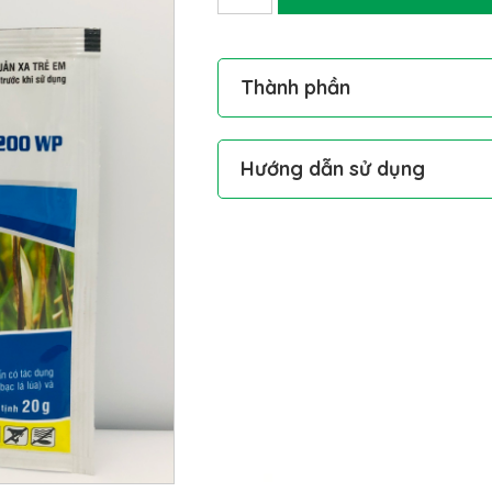
Thành phần
Bronopol: 200g/kg
Hướng dẫn sử dụng
Cháy bìa lá lúa: Pha 25g/ bình 25
Lép vàng trên lúa: Pha 50g/ bình
Thuốc trừ bệnh nên phun 2 lần li
nhất.