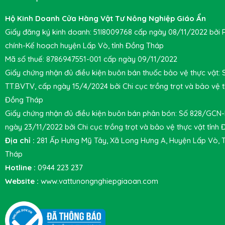
Hộ Kinh Doanh Cửa Hàng Vật Tư Nông Nghiệp Giáo Ẩn
Giấy đăng ký kinh doanh: 51I8009768 cấp ngày 08/11/2022 bởi 
chính-Kế hoạch huyện Lấp Vò, tỉnh Đồng Tháp
Mã số thuế: 8786947551-001 cấp ngày 09/11/2022
Giấy chứng nhận đủ điều kiện buôn bán thuốc bảo vệ thực vật:
TT.BVTV, cấp ngày 15/4/2024 bởi Chi cục trồng trọt và bảo vệ t
Đồng Tháp
Giấy chứng nhận đủ điều kiện buôn bán phân bón: Số 828/GCN
ngày 23/11/2022 bởi Chi cục trồng trọt và bảo vệ thực vật tỉnh
Địa chỉ :
281 Ấp Hưng Mỹ Tây, Xã Long Hưng A, Huyện Lấp Vò, 
Tháp
Hotline :
0944 223 237
Website :
www.vattunongnghiepgiaoan.com