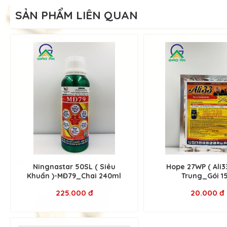
SẢN PHẨM LIÊN QUAN
Ningnastar 50SL ( Siêu
Hope 27WP ( Ali3
Khuẩn )-MĐ79_Chai 240ml
Trung_Gói 1
225.000 đ
20.000 đ