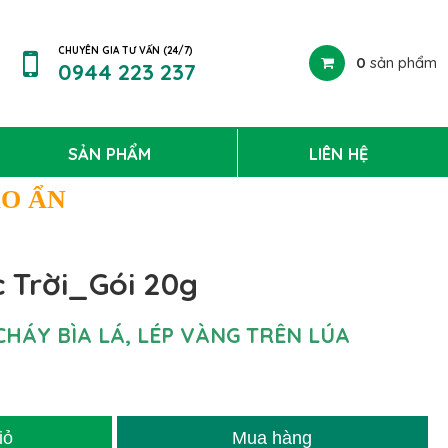
CHUYÊN GIA TƯ VẤN (24/7)
0
sản phẩm
0944 223 237
SẢN PHẨM
LIÊN HỆ
ÁO ẨN
 Trời_Gói 20g
CHÁY BÌA LÁ, LÉP VÀNG TRÊN LÚA