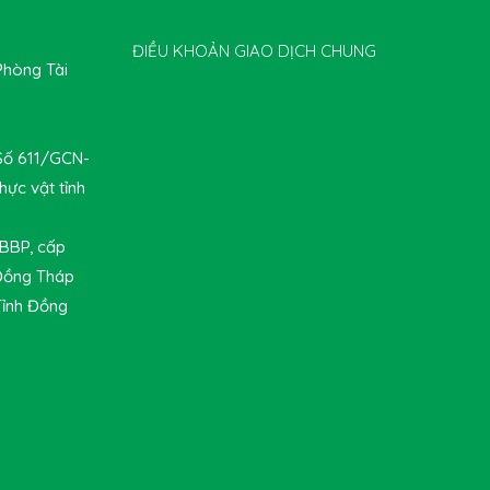
ĐIỀU KHOẢN GIAO DỊCH CHUNG
Phòng Tài
 Số 611/GCN-
hực vật tỉnh
-BBP, cấp
 Đồng Tháp
Tỉnh Đồng