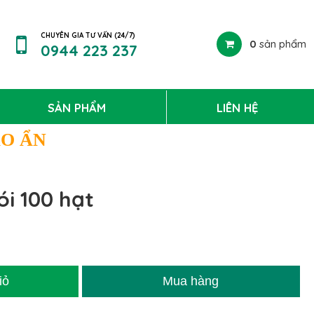
CHUYÊN GIA TƯ VẤN (24/7)
0
sản phẩm
0944 223 237
SẢN PHẨM
LIÊN HỆ
ÁO ẨN
i 100 hạt