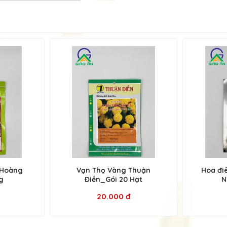
-Hoàng
Vạn Thọ Vàng Thuận
Hoa điê
g
Điền_Gói 20 Hạt
N
20.000 đ