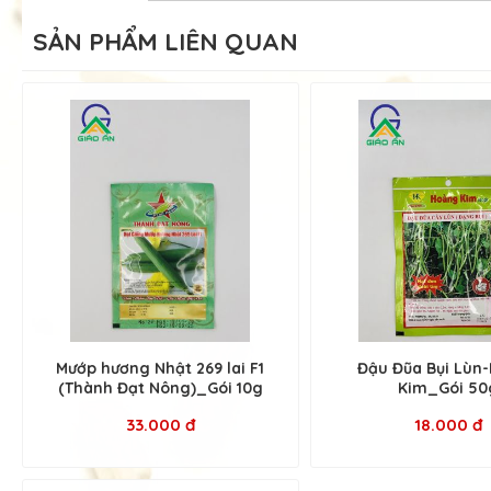
SẢN PHẨM LIÊN QUAN
Mướp hương Nhật 269 lai F1
Đậu Đũa Bụi Lùn
(Thành Đạt Nông)_Gói 10g
Kim_Gói 50
33.000 đ
18.000 đ