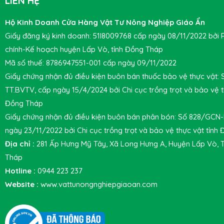
LIÊN HỆ
Hộ Kinh Doanh Cửa Hàng Vật Tư Nông Nghiệp Giáo Ẩn
Giấy đăng ký kinh doanh: 51I8009768 cấp ngày 08/11/2022 bởi 
chính-Kế hoạch huyện Lấp Vò, tỉnh Đồng Tháp
Mã số thuế: 8786947551-001 cấp ngày 09/11/2022
Giấy chứng nhận đủ điều kiện buôn bán thuốc bảo vệ thực vật:
TT.BVTV, cấp ngày 15/4/2024 bởi Chi cục trồng trọt và bảo vệ t
Đồng Tháp
Giấy chứng nhận đủ điều kiện buôn bán phân bón: Số 828/GCN
ngày 23/11/2022 bởi Chi cục trồng trọt và bảo vệ thực vật tỉnh
Địa chỉ :
281 Ấp Hưng Mỹ Tây, Xã Long Hưng A, Huyện Lấp Vò, 
Tháp
Hotline :
0944 223 237
Website :
www.vattunongnghiepgiaoan.com