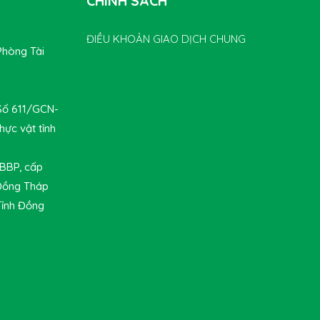
CHÍNH SÁCH
ĐIỀU KHOẢN GIAO DỊCH CHUNG
Phòng Tài
 Số 611/GCN-
hực vật tỉnh
-BBP, cấp
 Đồng Tháp
Tỉnh Đồng