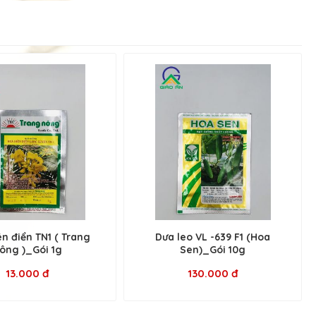
n điển TN1 ( Trang
Dưa leo VL -639 F1 (Hoa
ông )_Gói 1g
Sen)_Gói 10g
13.000 đ
130.000 đ