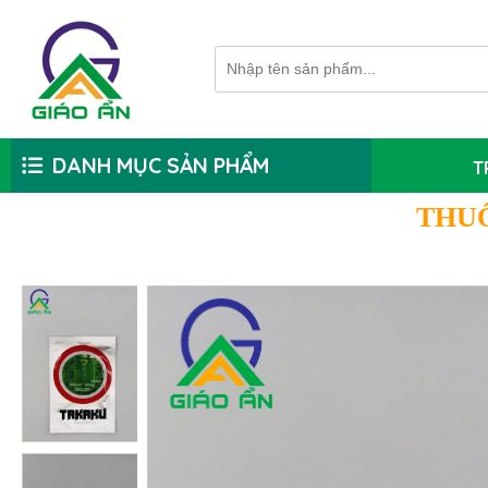
DANH MỤC SẢN PHẨM
T
THU