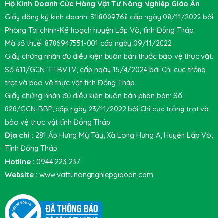
Hộ Kinh Doanh Cửa Hàng Vật Tư Nông Nghiệp Giáo Ẩn
Giấy đăng ký kinh doanh: 51I8009768 cấp ngày 08/11/2022 bởi
Phòng Tài chính-Kế hoạch huyện Lấp Vò, tỉnh Đồng Tháp
Mã số thuế: 8786947551-001 cấp ngày 09/11/2022
Giấy chứng nhận đủ điều kiện buôn bán thuốc bảo vệ thực vật:
Số 611/GCN-TT.BVTV, cấp ngày 15/4/2024 bởi Chi cục trồng
trọt và bảo vệ thực vật tỉnh Đồng Tháp
Giấy chứng nhận đủ điều kiện buôn bán phân bón: Số
828/GCN-BBP, cấp ngày 23/11/2022 bởi Chi cục trồng trọt và
bảo vệ thực vật tỉnh Đồng Tháp
Địa chỉ :
281 Ấp Hưng Mỹ Tây, Xã Long Hưng A, Huyện Lấp Vò,
Tỉnh Đồng Tháp
Hotline :
0944 223 237
Website :
www.vattunongnghiepgiaoan.com