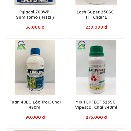
Pylacol 700WP-
Lash Super 250SC-
Sumitomo ( Fizzi )
TT_Chai 1L
36.000 đ
230.000 đ
Fuan 40EC-Lộc Trời_Chai
MIX PERFECT 525SC-
480ml
Vipesco_Chai 240ml
90.000 đ
275.000 đ