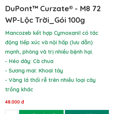
DuPont™ Curzate® - M8 72
WP-Lộc Trời_Gói 100g
Mancozeb kết hợp Cymoxanil có tác
động tiếp xúc và nội hấp (lưu dẫn)
mạnh, phòng và trị nhiều bệnh hại.
- Héo dây: Cà chua
- Sương mai: Khoai tây
- Vàng lá thối rễ trên nhiều loại cây
trồng khác
48.000 đ