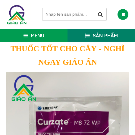
MENU
SẢN PHẨM
THUỐC TỐT CHO CÂY
- NGHĨ
NGAY GIÁO ẨN