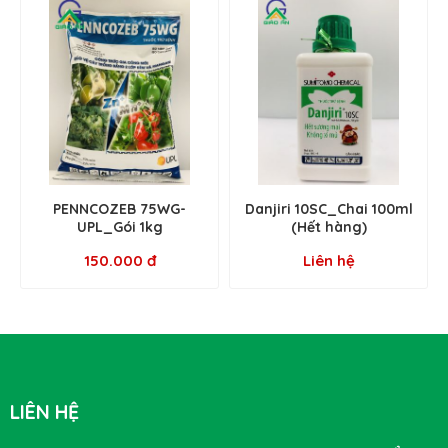
PENNCOZEB 75WG-
Danjiri 10SC_Chai 100ml
UPL_Gói 1kg
(Hết hàng)
150.000 đ
Liên hệ
LIÊN HỆ